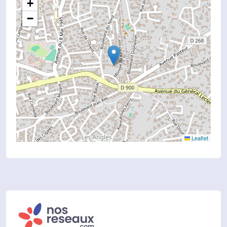
+
−
Leaflet